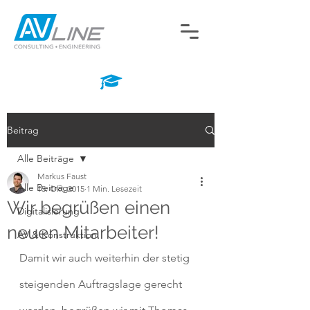
Beitrag
Alle Beiträge
Markus Faust
Alle Beiträge
15. Okt. 2015
1 Min. Lesezeit
Wir begrüßen einen
Digitalisierung
neuen Mitarbeiter!
AV & Konstruktion
Damit wir auch weiterhin der stetig 
steigenden Auftragslage gerecht 