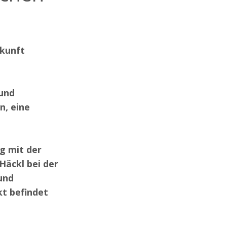
ukunft
und
n, eine
g mit der
Häckl bei der
und
kt befindet