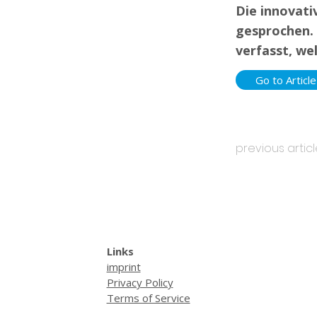
Die innovati
gesprochen. 
verfasst, we
Go to Article
previous artic
Links
imprint
Privacy Policy
Terms of Service