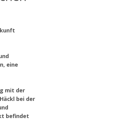
ukunft
und
n, eine
g mit der
Häckl bei der
und
kt befindet