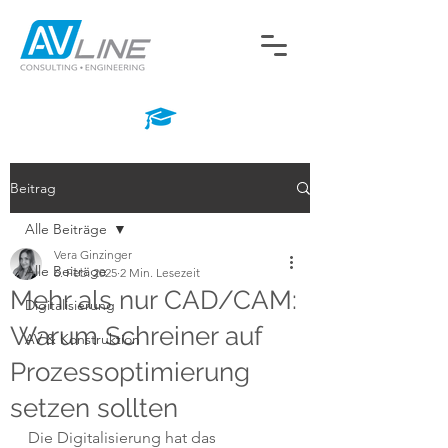
Beitrag
Alle Beiträge
Vera Ginzinger
Alle Beiträge
6. Feb. 2025
2 Min. Lesezeit
Mehr als nur CAD/CAM:
Digitalisierung
Warum Schreiner auf
AV & Konstruktion
Prozessoptimierung
setzen sollten
Die Digitalisierung hat das 