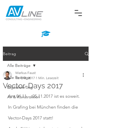
Beitrag
Alle Beiträge
Markus Faust
Alle Beiträge
16. Okt. 2017
1 Min. Lesezeit
Vector-Days 2017
Digitalisierung
Am 04.11. – 05.11.2017 ist es soweit.
AV & Konstruktion
In Grafing bei München finden die 
Vector-Days 2017 statt!