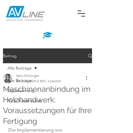
Beitrag
Alle Beiträge
Vera Ginzinger
Alle Beiträge
20. Juni 2024
2 Min. Lesezeit
Maschinenanbindung im
Digitalisierung
Holzhandwerk:
AV & Konstruktion
Voraussetzungen für Ihre
Fertigung
Die Implementierung von 