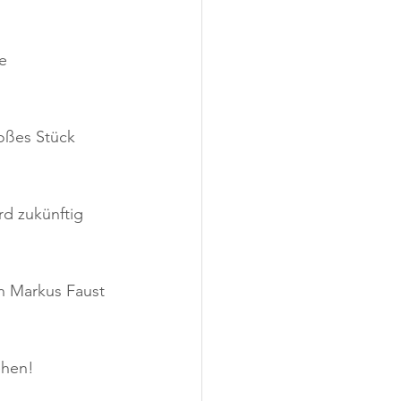
e 
oßes Stück 
rd zukünftig 
h Markus Faust 
ehen!