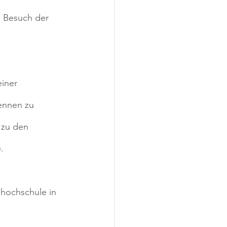
n Besuch der 
iner 
ennen zu 
 zu den 
.
hochschule in 