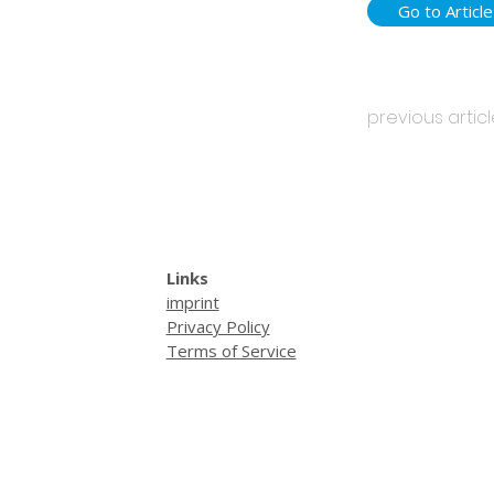
Go to Article
previous artic
Links
imprint
Privacy Policy
Terms of Service