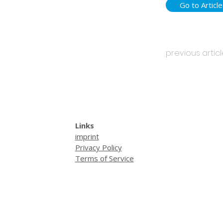
Go to Article
previous artic
Links
imprint
Privacy Policy
Terms of Service